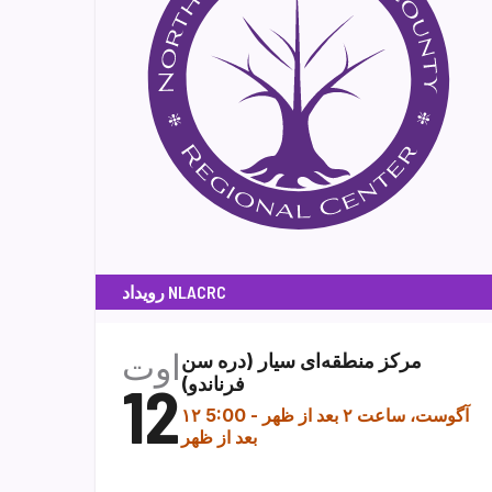
رویداد NLACRC
اوت
مرکز منطقه‌ای سیار (دره سن
فرناندو)
12
۱۲ آگوست، ساعت ۲ بعد از ظهر
-
5:00
بعد از ظهر