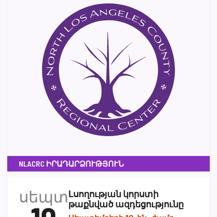
NLACRC ԻՐԱԴԱՐՁՈՒԹՅՈՒՆ
սեպտ
Լսողության կորստի
թաքնված ազդեցությունը