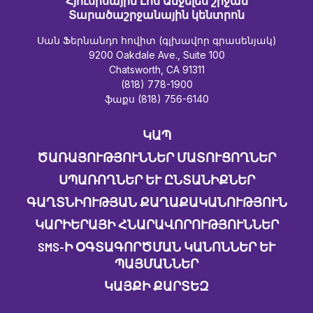
Հյուսիսային Լոս Անջելես շրջան
Տարածաշրջանային կենտրոն
Սան Ֆերնանդո հովիտ (գլխավոր գրասենյակ)
9200 Oakdale Ave., Suite 100
Chatsworth, CA 91311
(818) 778-1900
ֆաքս (818) 756-6140
ԿԱՊ
ԾԱՌԱՅՈՒԹՅՈՒՆՆԵՐ ՄԱՏՈՒՑՈՂՆԵՐ
ՍՊԱՌՈՂՆԵՐ ԵՒ ԸՆՏԱՆԻՔՆԵՐ
ԳԱՂՏՆԻՈՒԹՅԱՆ ՔԱՂԱՔԱԿԱՆՈՒԹՅՈՒՆ
ԿԱՐԻԵՐԱՅԻ ՀՆԱՐԱՎՈՐՈՒԹՅՈՒՆՆԵՐ
SMS-Ի ՕԳՏԱԳՈՐԾՄԱՆ ԿԱՆՈՆՆԵՐ ԵՒ Պ
ԱՅՄԱՆՆԵՐ
ԿԱՅՔԻ ՔԱՐՏԵԶ