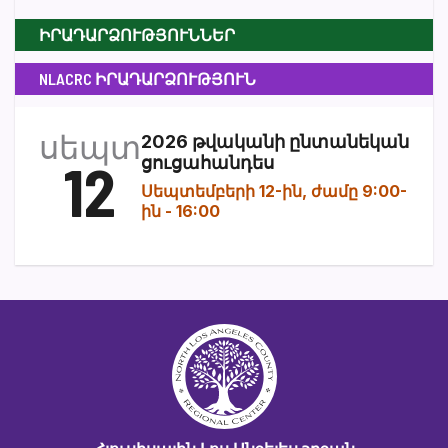
ԻՐԱԴԱՐՁՈՒԹՅՈՒՆՆԵՐ
NLACRC ԻՐԱԴԱՐՁՈՒԹՅՈՒՆ
սեպտ
2026 թվականի ընտանեկան
12
ցուցահանդես
Սեպտեմբերի 12-ին, ժամը 9:00-
ին
-
16:00