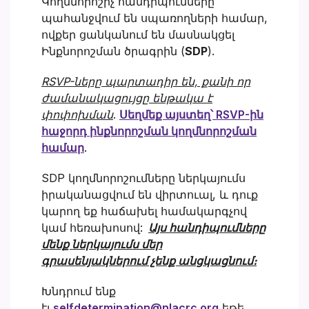
Կողմնորոշիչ հանդիպումները
պահանջվում են սպառողների համար,
ովքեր ցանկանում են մասնակցել
Ինքնորոշման ծրագրին (
SDP
).
RSVP-ները պարտադիր են, քանի որ
ժամանակացույցը ենթակա է
փոփոխման
.
Սեղմեք այստեղ՝ RSVP-ին
հաջորդ ինքնորոշման կողմնորոշման
համար
.
SDP կողմնորոշումները ներկայումս
իրականացվում են վիրտուալ, և դուք
կարող եք հաճախել համակարգչով
կամ հեռախոսով:
Այս հանդիպումները
մենք ներկայումս մեր
գրասենյակներում չենք անցկացնում։
Խնդրում ենք
էլ
selfdetermination@nlacrc.org
եթե