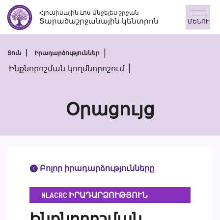
Անցնել
Հյուսիսային Լոս Անջելես շրջան
բովանդակությանը
Տարածաշրջանային կենտրոն
ՄԵՆՈՒ
Տուն
Իրադարձություններ
Ինքնորոշման կողմնորոշում
Օրացույց
Բոլոր իրադարձությունները
NLACRC ԻՐԱԴԱՐՁՈՒԹՅՈՒՆ
Ինքնորոշման