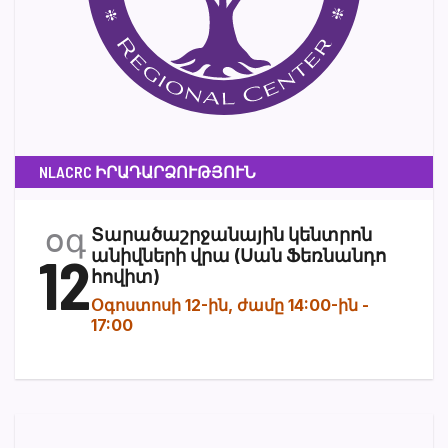
NLACRC ԻՐԱԴԱՐՁՈՒԹՅՈՒՆ
օգ
Տարածաշրջանային կենտրոն
12
անիվների վրա (Սան Ֆեռնանդո
հովիտ)
Օգոստոսի 12-ին, ժամը 14:00-ին
-
17:00