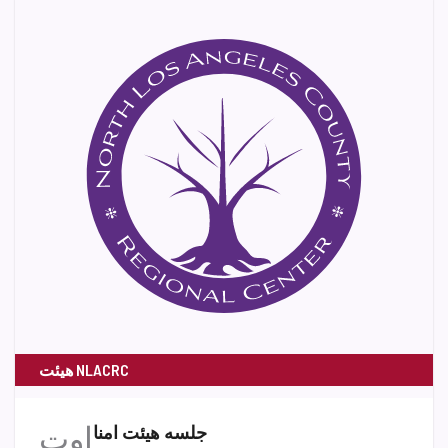
هیئت NLACRC
اوت
جلسه هیئت امنا