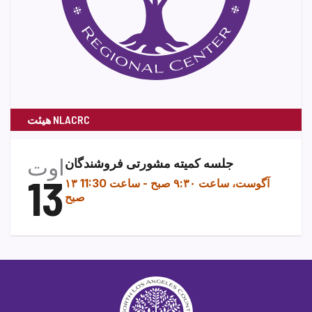
هیئت NLACRC
اوت
جلسه کمیته مشورتی فروشندگان
13
۱۳ آگوست، ساعت ۹:۳۰ صبح
-
ساعت 11:30
صبح