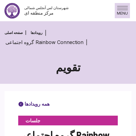
پرش
شهرستان لس آنجلس شمالی
به
مرکز منطقه ای
MENU
محتوا
رویدادها
صفحه اصلی
گروه اجتماعی Rainbow Connection
تقویم
همه رویدادها
جلسات
گروه اجتماعی Rainbow