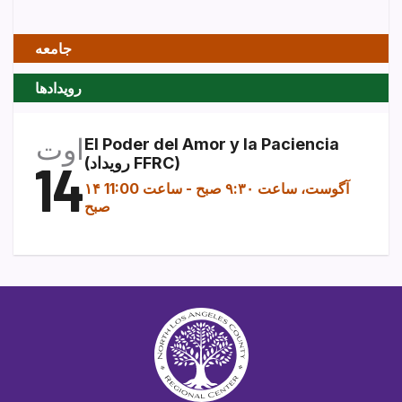
جامعه
رویدادها
اوت
El Poder del Amor y la Paciencia
(رویداد FFRC)
14
۱۴ آگوست، ساعت ۹:۳۰ صبح
-
ساعت 11:00
صبح