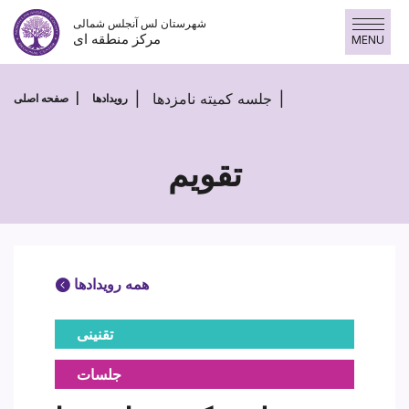
پرش
شهرستان لس آنجلس شمالی
به
مرکز منطقه ای
MENU
محتوا
جلسه کمیته نامزدها
رویدادها
صفحه اصلی
تقویم
همه رویدادها
تقنینی
جلسات