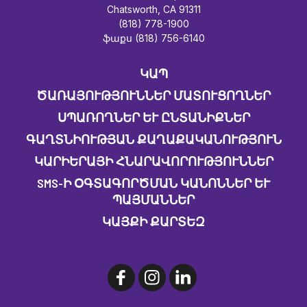
Chatsworth, CA 91311
(818) 778-1900
ֆաքս (818) 756-6140
ԿԱՊ
ԾԱՌԱՅՈՒԹՅՈՒՆՆԵՐ ՄԱՏՈՒՑՈՂՆԵՐ
ՍՊԱՌՈՂՆԵՐ ԵՒ ԸՆՏԱՆԻՔՆԵՐ
ԳԱՂՏՆԻՈՒԹՅԱՆ ՔԱՂԱՔԱԿԱՆՈՒԹՅՈՒՆ
ԿԱՐԻԵՐԱՅԻ ՀՆԱՐԱՎՈՐՈՒԹՅՈՒՆՆԵՐ
SMS-Ի ՕԳՏԱԳՈՐԾՄԱՆ ԿԱՆՈՆՆԵՐ ԵՒ Պ
ԱՅՄԱՆՆԵՐ
ԿԱՅՔԻ ՔԱՐՏԵԶ