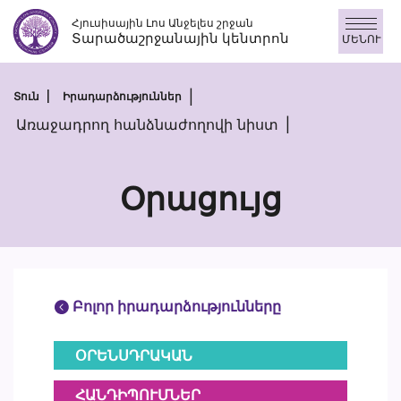
Անցնել
Հյուսիսային Լոս Անջելես շրջան
բովանդակությանը
Տարածաշրջանային կենտրոն
ՄԵՆՈՒ
Տուն
Իրադարձություններ
Առաջադրող հանձնաժողովի նիստ
Օրացույց
Բոլոր իրադարձությունները
ՕՐԵՆՍԴՐԱԿԱՆ
ՀԱՆԴԻՊՈՒՄՆԵՐ