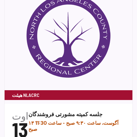
هیئت NLACRC
اوت
جلسه کمیته مشورتی فروشندگان
13
۱۳ آگوست، ساعت ۹:۳۰ صبح
-
ساعت 11:30
صبح