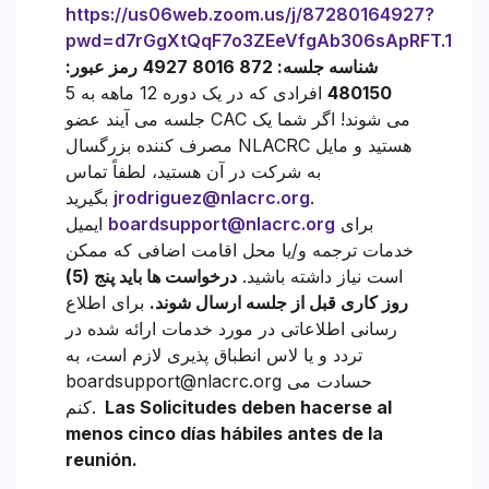
https://us06web.zoom.us/j/87280164927?
pwd=d7rGgXtQqF7o3ZEeVfgAb306sApRFT.1
شناسه جلسه: 872 8016 4927
رمز عبور:
480150
افرادی که در یک دوره 12 ماهه به 5
جلسه می آیند عضو CAC می شوند! اگر شما یک
مصرف کننده بزرگسال NLACRC هستید و مایل
به شرکت در آن هستید، لطفاً تماس
.
jrodriguez@nlacrc.org
بگیرید
برای
boardsupport@nlacrc.org
ایمیل
خدمات ترجمه و/یا محل اقامت اضافی که ممکن
است نیاز داشته باشید.
درخواست ها باید پنج (5)
روز کاری قبل از جلسه ارسال شوند.
برای اطلاع
رسانی اطلاعاتی در مورد خدمات ارائه شده در
تردد و یا لاس انطباق پذیری لازم است، به
boardsupport@nlacrc.org حسادت می
Las Solicitudes deben hacerse al
کنم.
menos cinco días hábiles antes de la
reunión.