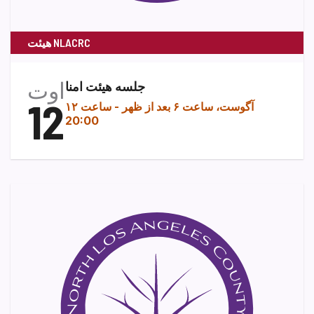
هیئت NLACRC
اوت
جلسه هیئت امنا
12
۱۲ آگوست، ساعت ۶ بعد از ظهر
-
ساعت
20:00