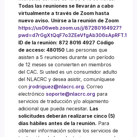
Todas las reuniones se llevarán a cabo
virtualmente a través de Zoom hasta
nuevo aviso.
Unirse a la reunión de Zoom
https://us06web.zoom.us/j/87280164927?
pwd=d7rGgXtQqF7o3ZEeVfgAb306sApRFT.1
ID de la reunión: 872 8016 4927
Código
de acceso: 480150
Las personas que
asisten a 5 reuniones durante un período
de 12 meses se convierten en miembros
del CAC. Si usted es un consumidor adulto
del NLACRC y desea asistir, comuníquese
con
jrodriguez@nlacrc.org
. Correo
electrónico
soporte@nlacrc.org
para
servicios de traducción y/o alojamiento
adicional que pueda necesitar.
Las
solicitudes deberán realizarse cinco (5)
días hábiles antes de la reunión.
Para
obtener información sobre los servicios de