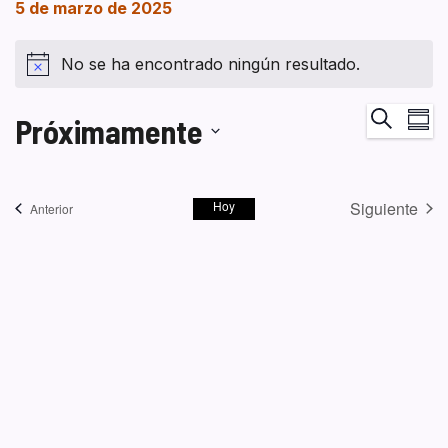
5 de marzo de 2025
No se ha encontrado ningún resultado.
Na
Buscar
Próximamente
Resum
de
Seleccionar
vi
fecha.
de
Hoy
Siguiente
Eventos
Anterior
Ev
Eventos