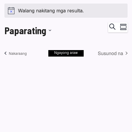
Walang nakitang mga resulta.
Ka
Maghana
Paparating
Buod
Vi
Pumili
Na
ng
Ngayong araw
Susunod na
petsa.
Mga kaganapan
Nakaraang
Mga kaga