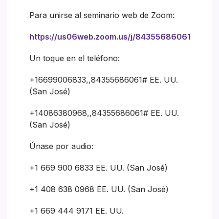
Para unirse al seminario web de Zoom:
https://us06web.zoom.us/j/84355686061
Un toque en el teléfono:
+16699006833,,84355686061# EE. UU.
(San José)
+14086380968,,84355686061# EE. UU.
(San José)
Únase por audio:
+1 669 900 6833 EE. UU. (San José)
+1 408 638 0968 EE. UU. (San José)
+1 669 444 9171 EE. UU.