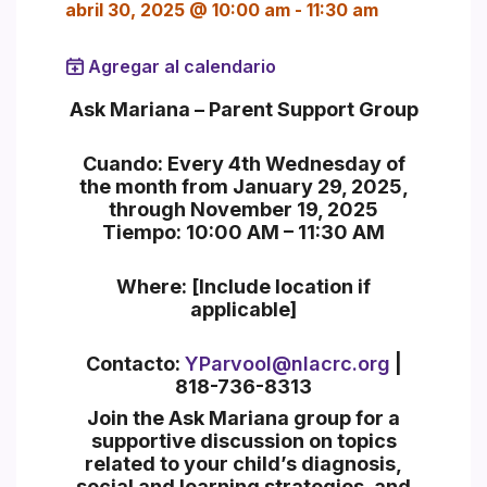
abril 30, 2025 @ 10:00 am
-
11:30 am
Agregar al calendario
Section heading
Ask Mariana – Parent Support Group
Cuando:
Every 4th Wednesday of
the month from January 29, 2025,
through November 19, 2025
Tiempo:
10:00 AM – 11:30 AM
Where:
[Include location if
applicable]
Contacto:
YParvool@nlacrc.org
|
818-736-8313
Join the
Ask Mariana
group for a
supportive discussion on topics
related to your child’s diagnosis,
social and learning strategies, and