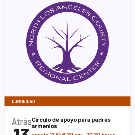
COMUNIDAD
Atrás
Círculo de apoyo para padres
13
armenios
agosto 13 @ 6:30 pm
-
20:30 horas