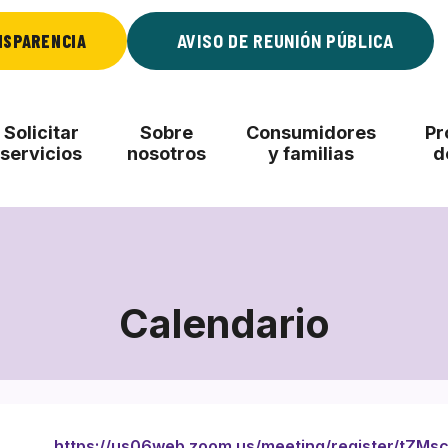
NSPARENCIA
AVISO DE REUNIÓN PÚBLICA
Solicitar
Sobre
Consumidores
Pr
servicios
nosotros
y familias
d
Calendario
https://us06web.zoom.us/meeting/register/tZMsc