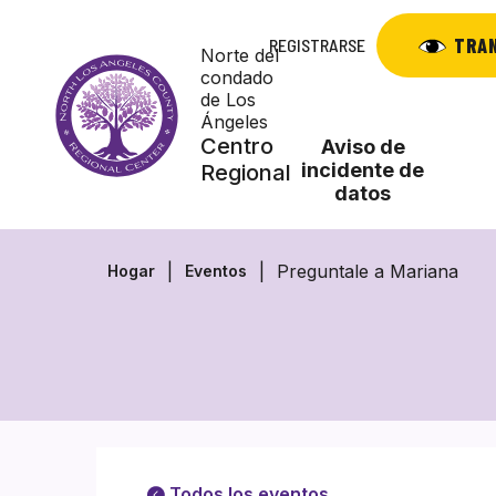
Saltar
al
TRA
REGISTRARSE
Norte del
contenido
condado
de Los
Ángeles
Centro
Aviso de
incidente de
Regional
datos
Preguntale a Mariana
Hogar
Eventos
Todos los eventos