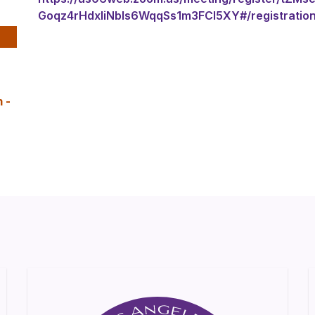
Goqz4rHdxIiNbls6WqqSs1m3FCl5XY#/registratio
m
-