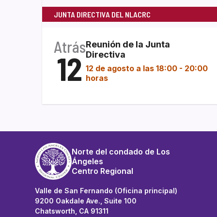
JUNTA DIRECTIVA DEL NLACRC
Atrás
Reunión de la Junta
12
Directiva
12 de agosto a las 18:00
-
20:00
horas
Norte del condado de Los
Ángeles
Centro Regional
Valle de San Fernando (Oficina principal)
9200 Oakdale Ave., Suite 100
Chatsworth, CA 91311