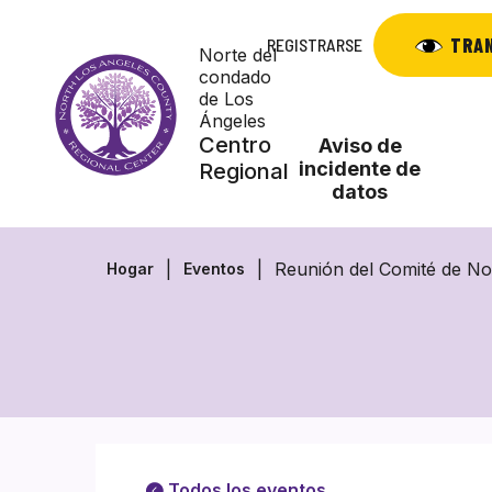
Saltar
al
TRA
REGISTRARSE
Norte del
contenido
condado
de Los
Ángeles
Centro
Aviso de
incidente de
Regional
datos
Reunión del Comité de N
Hogar
Eventos
Todos los eventos