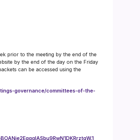
k prior to the meeting by the end of the
bsite by the end of the day on the Friday
packets can be accessed using the
etings-governance/committees-of-the-
bBOANie2EgqqIASbu9RwN1DKRrztqW.1