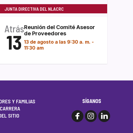
JUNTA DIRECTIVA DEL NLACRC
Atrás
Reunión del Comité Asesor
13
de Proveedores
13 de agosto a las 9:30 a. m.
-
11:30 am
SÍGANOS
RES Y FAMILIAS
 CARRERA
EL SITIO