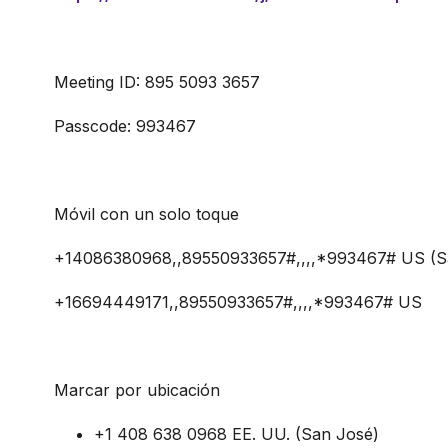
Meeting ID: 895 5093 3657
Passcode: 993467
Móvil con un solo toque
+14086380968,,89550933657#,,,,*993467# US (S
+16694449171,,89550933657#,,,,*993467# US
Marcar por ubicación
+1 408 638 0968 EE. UU. (San José)