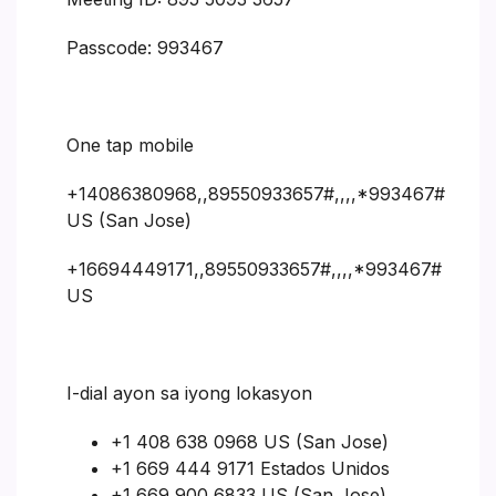
Passcode: 993467
One tap mobile
+14086380968,,89550933657#,,,,*993467#
US (San Jose)
+16694449171,,89550933657#,,,,*993467#
US
I-dial ayon sa iyong lokasyon
+1 408 638 0968 US (San Jose)
+1 669 444 9171 Estados Unidos
+1 669 900 6833 US (San Jose)