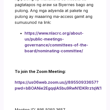
pagtatapos ng araw sa Biyernes bago ang
pulong. Ang mga adyenda at pakete ng
pulong ay maaaring ma-access gamit ang
sumusunod na link:
https://www.nlacrc.org/about-
us/public-meetings-
governance/committees-of-the-
board/nominating-committee/
To join the Zoom Meeting:
https://us06web.zoom.us/j/89550933657?
pwd=bBOANie2EgqqIASbu9RwN1DKRrztqW.1
Meeting ID: 895 5093 3657