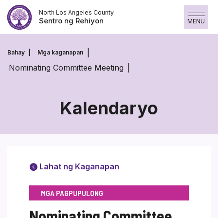
Laktawan
North Los Angeles County
ang
Sentro ng Rehiyon
MENU
nilalaman
Bahay
Mga kaganapan
Nominating Committee Meeting
Kalendaryo
Lahat ng Kaganapan
MGA PAGPUPULONG
Nominating Committee