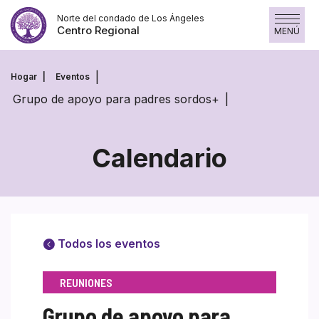
Saltar
Norte del condado de Los Ángeles
al
Centro Regional
MENÚ
contenido
Hogar
Eventos
Grupo de apoyo para padres sordos+
Calendario
Todos los eventos
REUNIONES
Grupo de apoyo para