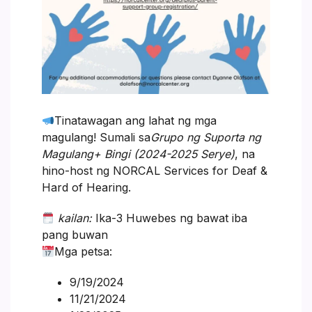
Tinatawagan ang lahat ng mga
magulang! Sumali sa
Grupo ng Suporta ng
Magulang+ Bingi (2024-2025 Serye)
, na
hino-host ng NORCAL Services for Deaf &
Hard of Hearing.
kailan:
Ika-3 Huwebes ng bawat iba
pang buwan
Mga petsa:
9/19/2024
11/21/2024