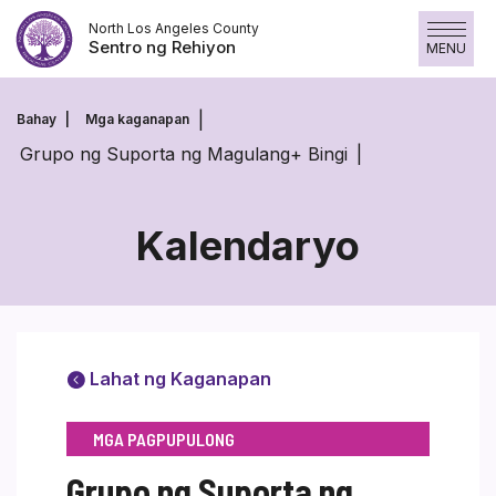
Laktawan
North Los Angeles County
ang
Sentro ng Rehiyon
MENU
nilalaman
Bahay
Mga kaganapan
Grupo ng Suporta ng Magulang+ Bingi
Kalendaryo
Lahat ng Kaganapan
MGA PAGPUPULONG
Grupo ng Suporta ng