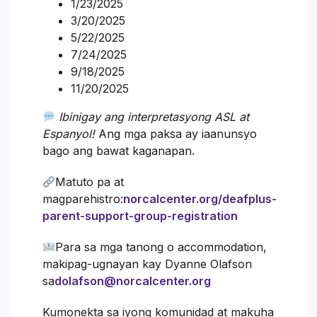
1/23/2025
3/20/2025
5/22/2025
7/24/2025
9/18/2025
11/20/2025
Ibinigay ang interpretasyong ASL at
Espanyol!
Ang mga paksa ay iaanunsyo
bago ang bawat kaganapan.
Matuto pa at
magparehistro:
norcalcenter.org/deafplus-
parent-support-group-registration
Para sa mga tanong o accommodation,
makipag-ugnayan kay Dyanne Olafson
sa
dolafson@norcalcenter.org
Kumonekta sa iyong komunidad at makuha