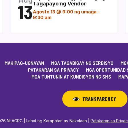
13
Tagapayo ng Vendor
Agosto 13 @ 9:00 ng umaga
-
9:30 am
MAKIPAG-UGNAYAN
MGA TAGABIGAY NG SERBISYO
MGA
PATAKARAN SA PRIVACY
MGA OPORTUNIDAD 
MGA TUNTUNIN AT KUNDISYON NG SMS
MAPA
TRANSPARENCY
26 NLACRC | Lahat ng Karapatan ay Nakalaan |
Patakaran sa Priva