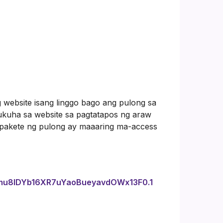
website isang linggo bago ang pulong sa
ukuha sa website sa pagtatapos ng araw
 pakete ng pulong ay maaaring ma-access
=mu8IDYb16XR7uYaoBueyavdOWx13F0.1