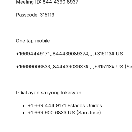
Meeting ID: 844 4390 8937
Passcode: 315113
One tap mobile
+16694449171,,84443908937#,,,,*315113# US
+16699006833,,84443908937#,,,,*315113# US (Sa
I-dial ayon sa iyong lokasyon
+1 669 444 9171 Estados Unidos
+1 669 900 6833 US (San Jose)