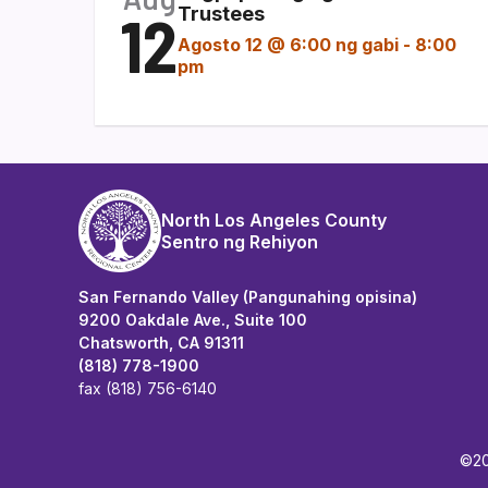
12
Trustees
Agosto 12 @ 6:00 ng gabi
-
8:00
pm
North Los Angeles County
Sentro ng Rehiyon
San Fernando Valley (Pangunahing opisina)
9200 Oakdale Ave., Suite 100
Chatsworth, CA 91311
(818) 778-1900
fax (818) 756-6140
©20