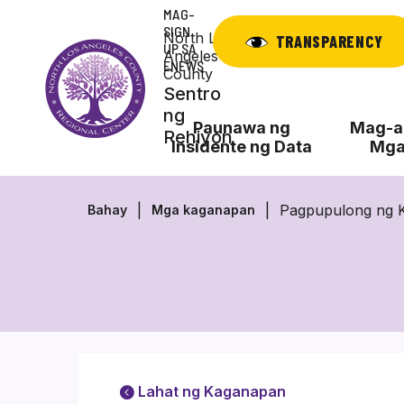
Laktawan
MAG-
ang
SIGN
North Los
TRANSPARENCY
UP SA
nilalaman
Angeles
ENEWS
County
Sentro
ng
Paunawa ng
Mag-ap
Rehiyon
Insidente ng Data
Mga
Pagpupulong ng 
Bahay
Mga kaganapan
Lahat ng Kaganapan