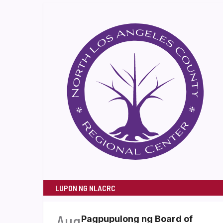
LUPON NG NLACRC
Aug
Pagpupulong ng Board of