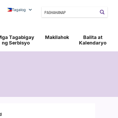
Tagalog
Mga Tagabigay
Makilahok
Balita at
ng Serbisyo
Kalendaryo
d