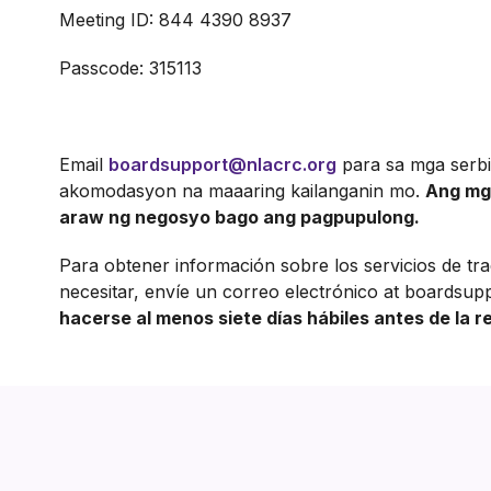
Meeting ID: 844 4390 8937
Passcode: 315113
Email
boardsupport@nlacrc.org
para sa mga serbi
akomodasyon na maaaring kailanganin mo.
Ang mga
araw ng negosyo bago ang pagpupulong.
Para obtener información sobre los servicios de tr
necesitar, envíe un correo electrónico at boardsup
hacerse al menos siete días hábiles antes de la r