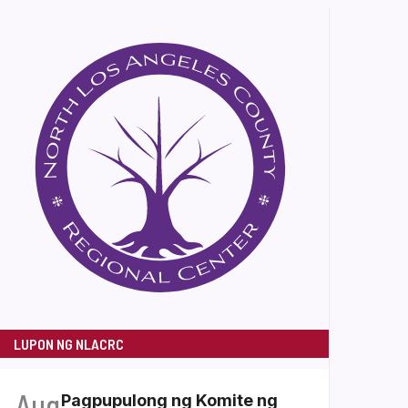
LUPON NG NLACRC
Aug
Pagpupulong ng Komite ng