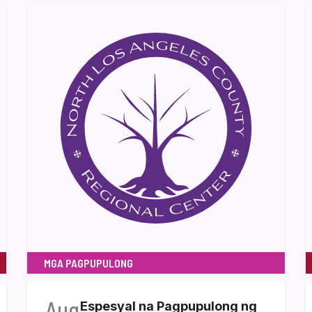
MGA PAGPUPULONG
Aug
Espesyal na Pagpupulong ng