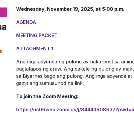
Wednesday, November 19, 2025, at 5:00 p.m.
AGENDA
sa
MEETING PACKET
ATTACHMENT 1
m
Ang mga adyenda ng pulong ay naka-post sa aming 
pagtatapos ng araw. Ang pakete ng pulong ay mak
sa Biyernes bago ang pulong. Ang mga adyenda at
gamit ang sumusunod na link:
To join the Zoom Meeting:
https://us06web.zoom.us/j/84443908937?pwd