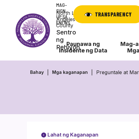
Laktawan
MAG-
ang
SIGN
North Los
TRANSPARENCY
UP SA
nilalaman
Angeles
ENEWS
County
Sentro
ng
Paunawa ng
Mag-ap
Rehiyon
Insidente ng Data
Mga
Preguntale at Mar
Bahay
Mga kaganapan
Lahat ng Kaganapan