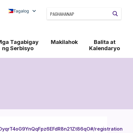
Tagalog
Mga Tagabigay
Makilahok
Balita at
ng Serbisyo
Kalendaryo
tdOyqrT4oG9YnQqFpz6EFdR8n21Zt86qO#/registration