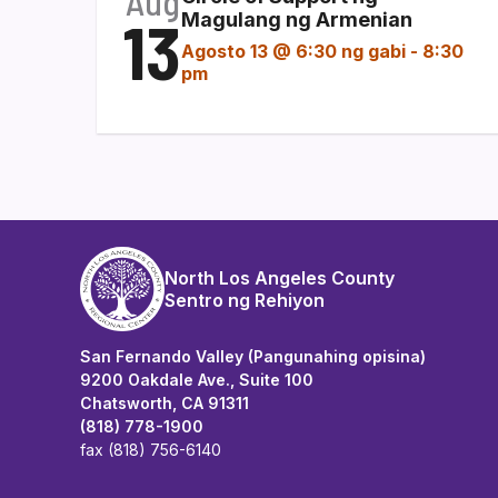
Aug
13
Magulang ng Armenian
Agosto 13 @ 6:30 ng gabi
-
8:30
pm
North Los Angeles County
Sentro ng Rehiyon
San Fernando Valley (Pangunahing opisina)
9200 Oakdale Ave., Suite 100
Chatsworth, CA 91311
(818) 778-1900
fax (818) 756-6140