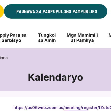
PAUNAWA SA PAGPUPULONG PAMPUBLIKO
ply Para sa
Tungkol
Mga Mamimili
 Serbisyo
sa Amin
at Pamilya
iana
Kalendaryo
https://us06web.zoom.us/meeting/register/tZc