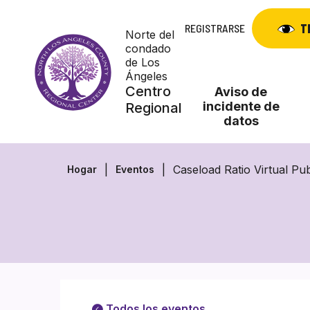
Skip
to
T
REGISTRARSE
Norte del
content
condado
de Los
Ángeles
Centro
Aviso de
incidente de
Regional
datos
Caseload Ratio Virtual Pu
Hogar
Eventos
Todos los eventos