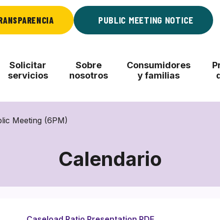
RANSPARENCIA
PUBLIC MEETING NOTICE
Solicitar
Sobre
Consumidores
P
servicios
nosotros
y familias
blic Meeting (6PM)
Calendario
Caseload Ratio Presentation PDF