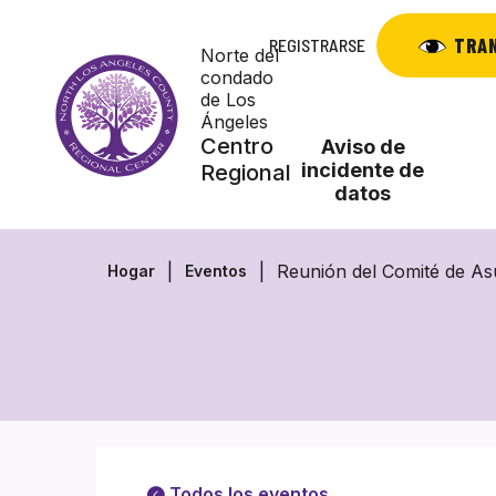
Saltar
al
TRA
REGISTRARSE
Norte del
contenido
condado
de Los
Ángeles
Centro
Aviso de
incidente de
Regional
datos
Reunión del Comité de As
Hogar
Eventos
Todos los eventos