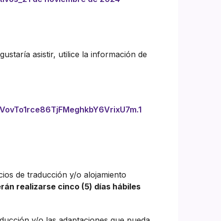
ustaría asistir, utilice la información de
WVovTo1rce86TjFMeghkbY6VrixU7m.1
cios de traducción y/o alojamiento
rán realizarse cinco (5) días hábiles
aducción y/o las adaptaciones que pueda