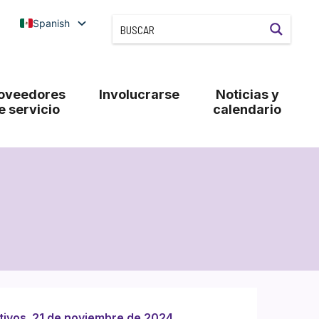
Spanish
oveedores
Involucrarse
Noticias y
e servicio
calendario
ativos_21 de noviembre de 2024