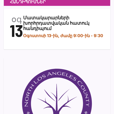
ՀԱՆԴԻՊՈՒՄՆԵՐ
օգ
Մատակարարների
13
խորհրդատվական հատուկ
հանդիպում
Օգոստոսի 13-ին, ժամը 9:00-ին
-
9:30