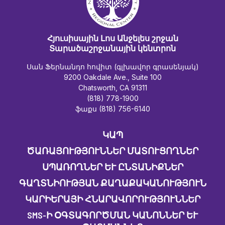
Հյուսիսային Լոս Անջելես շրջան
Տարածաշրջանային կենտրոն
Սան Ֆերնանդո հովիտ (գլխավոր գրասենյակ)
9200 Oakdale Ave., Suite 100
Chatsworth, CA 91311
(818) 778-1900
ֆաքս (818) 756-6140
ԿԱՊ
ԾԱՌԱՅՈՒԹՅՈՒՆՆԵՐ ՄԱՏՈՒՑՈՂՆԵՐ
ՍՊԱՌՈՂՆԵՐ ԵՒ ԸՆՏԱՆԻՔՆԵՐ
ԳԱՂՏՆԻՈՒԹՅԱՆ ՔԱՂԱՔԱԿԱՆՈՒԹՅՈՒՆ
ԿԱՐԻԵՐԱՅԻ ՀՆԱՐԱՎՈՐՈՒԹՅՈՒՆՆԵՐ
SMS-Ի ՕԳՏԱԳՈՐԾՄԱՆ ԿԱՆՈՆՆԵՐ ԵՒ Պ