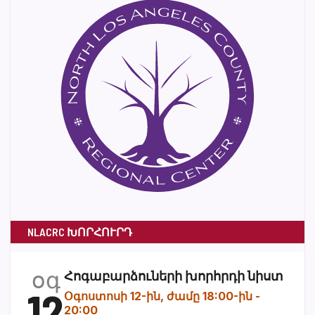
NLACRC ԽՈՐՀՈՒՐԴ
օգ
Հոգաբարձուների խորհրդի նիստ
12
Օգոստոսի 12-ին, ժամը 18:00-ին
-
20:00