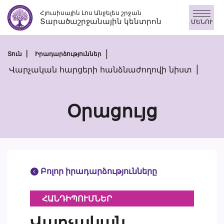
Անցնել
Հյուսիսային Լոս Անջելես շրջան
բովանդակությանը
Տարածաշրջանային կենտրոն
ՄԵՆՈՒ
Տուն
Իրադարձություններ
Վարչական հարցերի հանձնաժողովի նիստ
Օրացույց
Բոլոր իրադարձությունները
ՀԱՆԴԻՊՈՒՄՆԵՐ
Վարչական