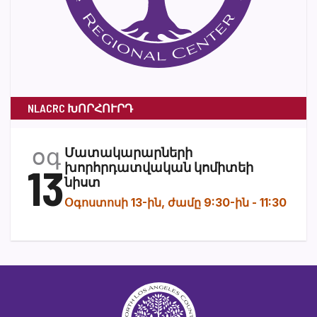
NLACRC ԽՈՐՀՈՒՐԴ
օգ
Մատակարարների
13
խորհրդատվական կոմիտեի
նիստ
Օգոստոսի 13-ին, ժամը 9:30-ին
-
11:30