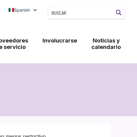
Spanish
oveedores
Involucrarse
Noticias y
e servicio
calendario
o menos restrictivo