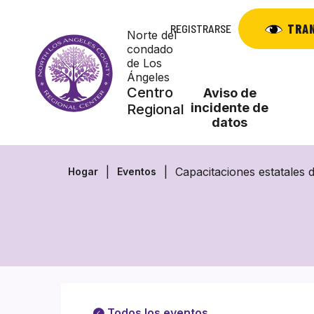
Saltar
al
TRA
REGISTRARSE
Norte del
contenido
condado
de Los
Ángeles
Centro
Aviso de
incidente de
Regional
datos
Capacitaciones estatales 
Hogar
Eventos
Todos los eventos