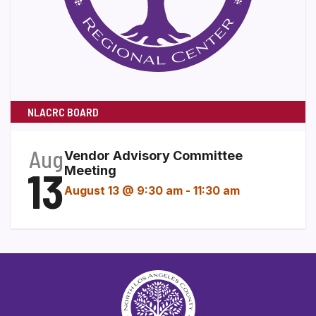
NLACRC BOARD
Aug
Vendor Advisory Committee
13
Meeting
August 13 @ 9:30 am
-
11:30 am