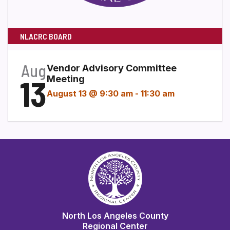
NLACRC BOARD
Aug
Vendor Advisory Committee
13
Meeting
August 13 @ 9:30 am
-
11:30 am
North Los Angeles County
Regional Center