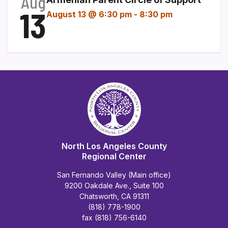
Aug
13
August 13 @ 6:30 pm
-
8:30 pm
North Los Angeles County
Regional Center
San Fernando Valley (Main office)
9200 Oakdale Ave., Suite 100
Chatsworth, CA 91311
(818) 778-1900
fax (818) 756-6140