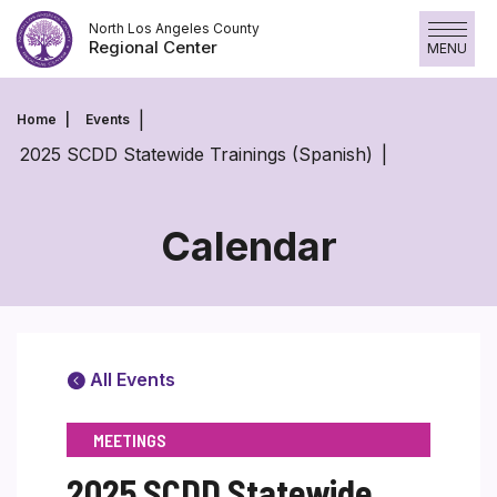
Skip
North Los Angeles County
to
Regional Center
MENU
content
Home
Events
2025 SCDD Statewide Trainings (Spanish)
Calendar
All Events
MEETINGS
2025 SCDD Statewide