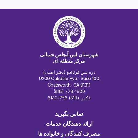
شهرستان لس آنجلس شمالی
مرکز منطقه ای
دره سن فرناندو (دفتر اصلی)
9200 Oakdale Ave., Suite 100
Chatsworth، CA 91311
(818) 778-1900
فکس (818) 756-6140
تماس بگیرید
ارائه دهندگان خدمات
مصرف کنندگان و خانواده ها