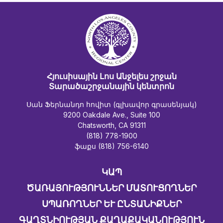
Հյուսիսային Լոս Անջելես շրջան
Տարածաշրջանային կենտրոն
Սան Ֆերնանդո հովիտ (գլխավոր գրասենյակ)
9200 Oakdale Ave., Suite 100
Chatsworth, CA 91311
(818) 778-1900
ֆաքս (818) 756-6140
ԿԱՊ
ԾԱՌԱՅՈՒԹՅՈՒՆՆԵՐ ՄԱՏՈՒՑՈՂՆԵՐ
ՍՊԱՌՈՂՆԵՐ ԵՒ ԸՆՏԱՆԻՔՆԵՐ
ԳԱՂՏՆԻՈՒԹՅԱՆ ՔԱՂԱՔԱԿԱՆՈՒԹՅՈՒՆ