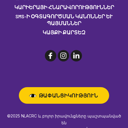
ԿԱՐԻԵՐԱՅԻ ՀՆԱՐԱՎՈՐՈՒԹՅՈՒՆՆԵՐ
SMS-Ի ՕԳՏԱԳՈՐԾՄԱՆ ԿԱՆՈՆՆԵՐ ԵՒ Պ
ԱՅՄԱՆՆԵՐ
ԿԱՅՔԻ ՔԱՐՏԵԶ
ԹԱՓԱՆՑԻԿՈՒԹՅՈՒՆ
©2025 NLACRC և բոլոր իրավունքները պաշտպանված
են