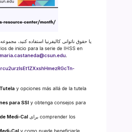
maria.castaneda@csun.edu
.
tZcrcu2urzIsEt1ZXxshHmezRGcTn-
 Tutela
y opciones más allá de la tutela
ones para SSI
y obtenga consejos para
برای comprender los
de Medi-Cal
Medi-Cal
y como puede beneficiarle.