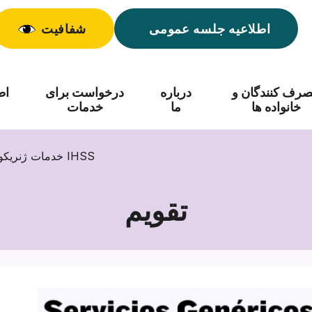
اطلاعیه جلسه عمومی
شفافیت
رف کنندگان و
درباره
درخواست برای
اط
خانواده ها
ما
خدمات
خدمات ژنریکوس – ارزیابی/تجدید ارزیابی IHSS
تقویم