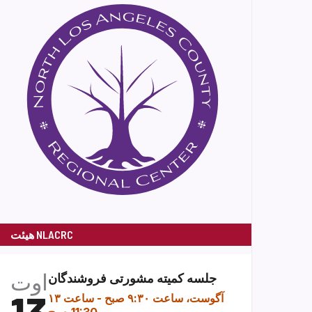
هیئت NLACRC
اوت
جلسه کمیته مشورتی فروشندگان
۱۳ آگوست، ساعت ۹:۳۰ صبح
-
ساعت