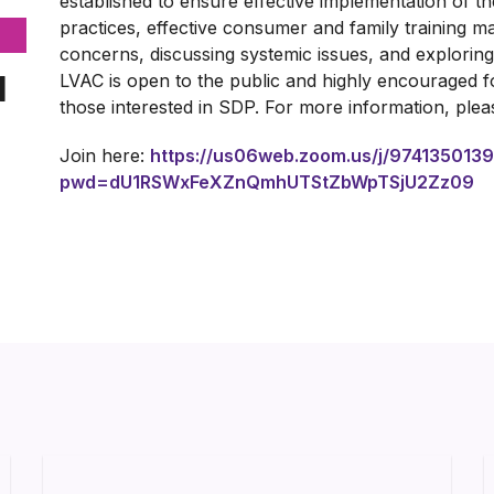
established to ensure effective implementation of th
practices, effective consumer and family training m
concerns, discussing systemic issues, and explori
l
LVAC is open to the public and highly encouraged for
those interested in SDP. For more information, ple
Join here:
https://us06web.zoom.us/j/974135013
pwd=dU1RSWxFeXZnQmhUTStZbWpTSjU2Zz09