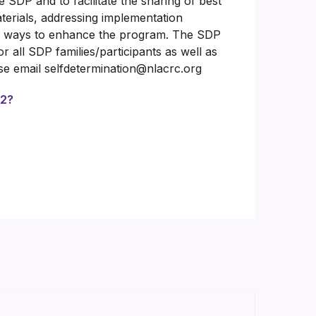
e SDP and to facilitate the sharing of best
aterials, addressing implementation
ng ways to enhance the program. The SDP
 all SDP families/participants as well as
ase email selfdetermination@nlacrc.org
92?