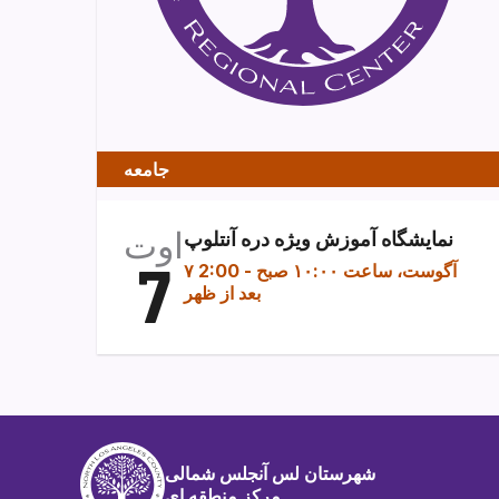
جامعه
اوت
نمایشگاه آموزش ویژه دره آنتلوپ
7
۷ آگوست، ساعت ۱۰:۰۰ صبح
-
2:00
بعد از ظهر
شهرستان لس آنجلس شمالی
مرکز منطقه ای