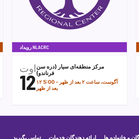
رویداد NLACRC
اوت
مرکز منطقه‌ای سیار (دره سن
فرناندو)
12
۱۲ آگوست، ساعت ۲ بعد از ظهر
-
5:00
بعد از ظهر
ن و خانواده ها
ارائه دهندگان خدمات
تماس بگیرید