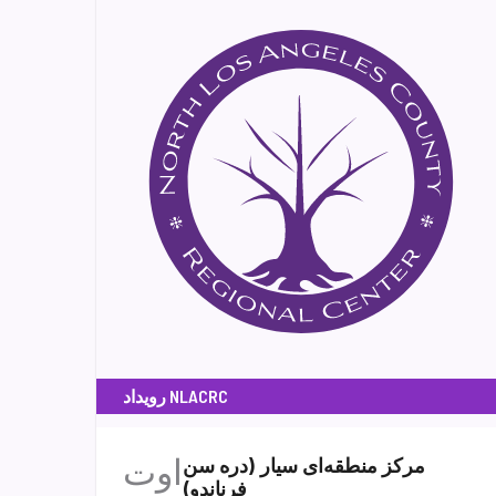
رویداد NLACRC
اوت
مرکز منطقه‌ای سیار (دره سن
فرناندو)