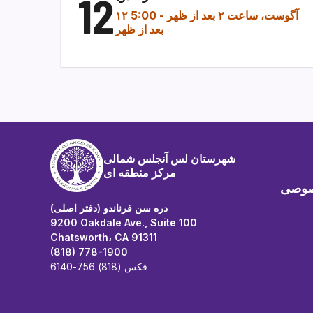
12
۱۲ آگوست، ساعت ۲ بعد از ظهر
-
5:00
بعد از ظهر
شهرستان لس آنجلس شمالی
مرکز منطقه ای
صوصی
دره سن فرناندو (دفتر اصلی)
9200 Oakdale Ave., Suite 100
Chatsworth، CA 91311
(818) 778-1900
فکس (818) 756-6140