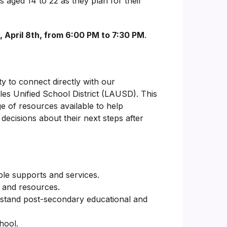
 aged 14 to 22 as they plan for their
 April 8th, from 6:00 PM to 7:30 PM
.
ty to connect directly with our
les Unified School District (LAUSD). This
ge of resources available to help
decisions about their next steps after
ble supports and services.
 and resources.
stand post-secondary educational and
chool.