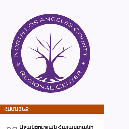
ՀԱՄԱՅՆՔ
օգ
Աջակցության Հայաստանի