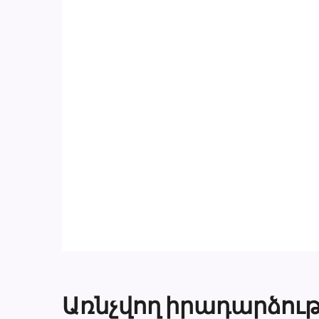
Առնչվող իրադարձութ