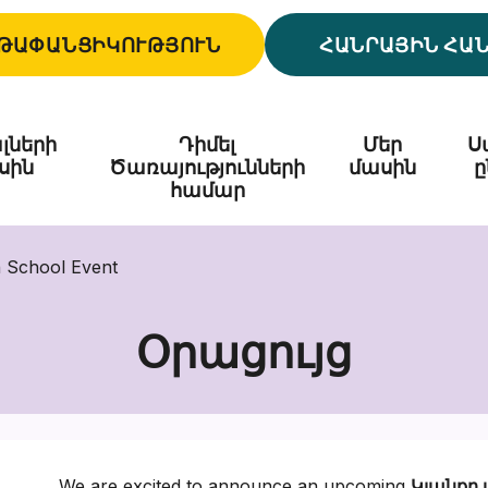
ԹԱՓԱՆՑԻԿՈՒԹՅՈՒՆ
ՀԱՆՐԱՅԻՆ ՀԱ
լների
Դիմել
Մեր
Ս
սին
Ծառայությունների
մասին
ը
համար
h School Event
Օրացույց
We are excited to announce an upcoming
Կյանքը