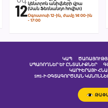
12
կենտրոն անիվների վրա
(Սան Ֆեռնանդո հովիտ)
Օգոստոսի 12-ին, ժամը 14:00-ին
-
17:00
ԿԱՊ
ԾԱՌԱՅՈՒԹՅ
ՍՊԱՌՈՂՆԵՐ ԵՒ ԸՆՏԱՆԻՔՆԵՐ
Գ
ԿԱՐԻԵՐԱՅԻ ՀՆ
SMS-Ի ՕԳՏԱԳՈՐԾՄԱՆ ԿԱՆՈՆՆԵՐ
ԹԱՓ