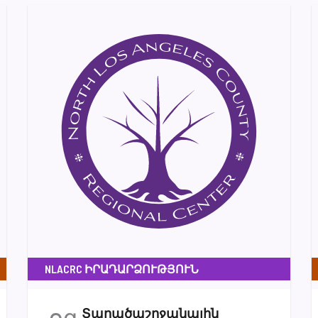
NLACRC ԻՐԱԴԱՐՁՈՒԹՅՈՒՆ
օգ
Տարածաշրջանային