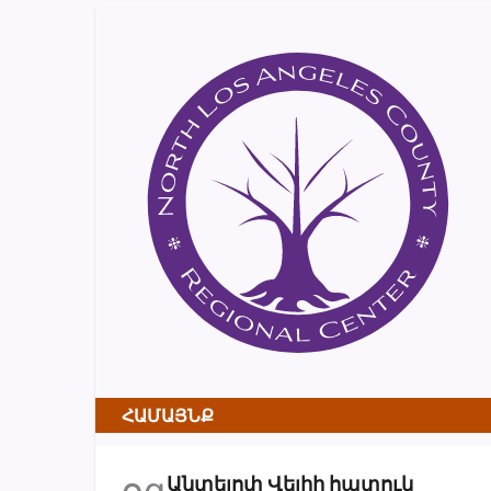
ՀԱՄԱՅՆՔ
օգ
Անտելոփ Վելիի հատուկ