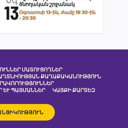
13
ծնողական շրջանակ
Օգոստոսի 13-ին, ժամը 18:30-ին
-
20:30
ՈՒՆՆԵՐ ՄԱՏՈՒՑՈՂՆԵՐ
ԱՂՏՆԻՈՒԹՅԱՆ ՔԱՂԱՔԱԿԱՆՈՒԹՅՈՒՆ
ԱՐԱՎՈՐՈՒԹՅՈՒՆՆԵՐ
 ԵՒ ՊԱՅՄԱՆՆԵՐ
ԿԱՅՔԻ ՔԱՐՏԵԶ
ԱՆՑԻԿՈՒԹՅՈՒՆ