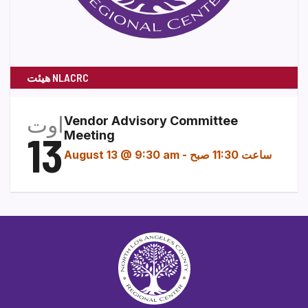
هیئت NLACRC
اوت
Vendor Advisory Committee
13
Meeting
ساعت 11:30 صبح
-
August 13 @ 9:30 am