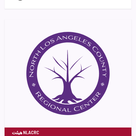
هیئت NLACRC