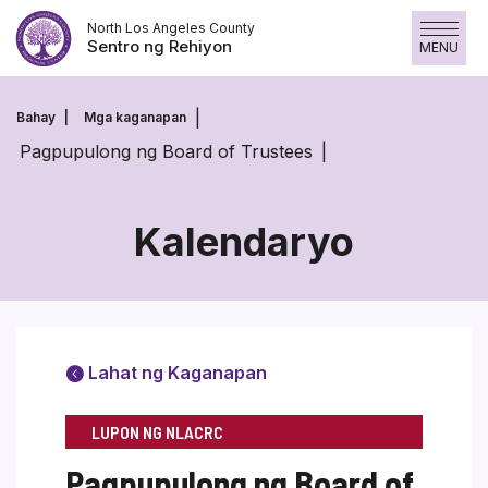
Laktawan
North Los Angeles County
ang
Sentro ng Rehiyon
MENU
nilalaman
Bahay
Mga kaganapan
Pagpupulong ng Board of Trustees
Kalendaryo
Lahat ng Kaganapan
LUPON NG NLACRC
Pagpupulong ng Board of