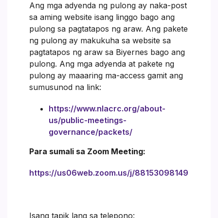
Ang mga adyenda ng pulong ay naka-post
sa aming website isang linggo bago ang
pulong sa pagtatapos ng araw. Ang pakete
ng pulong ay makukuha sa website sa
pagtatapos ng araw sa Biyernes bago ang
pulong. Ang mga adyenda at pakete ng
pulong ay maaaring ma-access gamit ang
sumusunod na link:
https://www.nlacrc.org/about-
us/public-meetings-
governance/packets/
Para sumali sa Zoom Meeting:
https://us06web.zoom.us/j/88153098149
Isang tapik lang sa telepono: