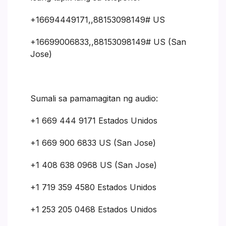
+16694449171,,88153098149# US
+16699006833,,88153098149# US (San
Jose)
Sumali sa pamamagitan ng audio:
+1 669 444 9171 Estados Unidos
+1 669 900 6833 US (San Jose)
+1 408 638 0968 US (San Jose)
+1 719 359 4580 Estados Unidos
+1 253 205 0468 Estados Unidos