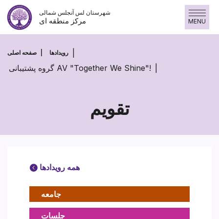
پرش
شهرستان لس آنجلس شمالی
به
مرکز منطقه ای
MENU
محتوا
رویدادها
صفحه اصلی
گروه پشتیبانی AV "Together We Shine"!
تقویم
همه رویدادها
جامعه
جلسات