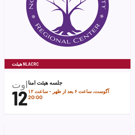
هیئت NLACRC
اوت
جلسه هیئت امنا
12
۱۲ آگوست، ساعت ۶ بعد از ظهر
-
ساعت
20:00