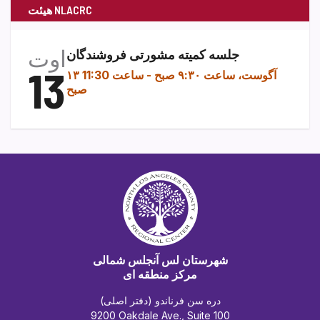
هیئت NLACRC
اوت
جلسه کمیته مشورتی فروشندگان
13
۱۳ آگوست، ساعت ۹:۳۰ صبح
-
ساعت 11:30
صبح
شهرستان لس آنجلس شمالی
مرکز منطقه ای
دره سن فرناندو (دفتر اصلی)
9200 Oakdale Ave., Suite 100