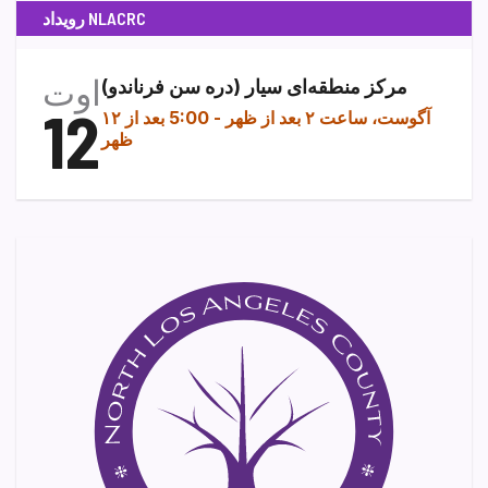
رویداد NLACRC
اوت
مرکز منطقه‌ای سیار (دره سن فرناندو)
12
۱۲ آگوست، ساعت ۲ بعد از ظهر
-
5:00 بعد از
ظهر