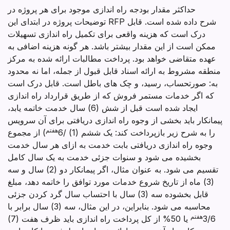
حداکثر مقدار بودجه راه اندازی موجود برای هر پروژه در
توضیحات پروژه در ابتدای این RFP شرح داده شده است. قابل
درک است که هزینه واقعی برای تکمیل راه اندازی تسهیلات
ممکن است از این مقدار بیشتر باشد. هر گونه هزینه اضافی به
عهده متقاضی خواهد بود. پرداخت مطالبات ارائه شده به مرکز
منطقه مشروط به ارائه اسناد قابل قبول از جمله، اما نه محدود
به: صورتحساب، رسید، و چک های باطل است. قابل درک است
که اگر خدمات مستمر فروش که از طریق قرارداد راه اندازی
ایجاد شده است قبل از شش (6) سال خدمت خاتمه یابد،
پیمانکار باید بخشی از وجوه راه اندازی دریافتی برای آن سرویس
هفتم
را به شرح زیر بازپرداخت کند: یک ششم (1) /6
) از مجموع
وجوه راه اندازی دریافتی بابت خدمت به ازای هر سال خدمت
بخشیده می شود و سنوات جزئی خدمت به یک سال کامل
تقسیم می شود. به عنوان مثال، اگر پیمانکار دو (2) سال و سه
(3) ماه از تاریخ شروع خدمات مورد توافق را خاتمه دهد، مبلغ
قابل بخشوده سه (3) سال با احتساب سال گرد کردن جزئی
محاسبه می شود. بنابراین، در این مثال، سه (3) سال برابر با
هفتم
3/6
یا 50% از کل پرداخت راه اندازی باید ظرف هفت (7)