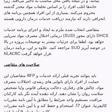
بمانند، و در نتیجه یافتن محل مناسب به تأخیر می‌افتد، زیرا
خانه‌ها اغلب افراد را بر اساس تخلفات مواد مخدر گذشته
محروم می‌کنند. بسیاری از این افراد همچنین برنامه های
انحرافی دارند که نیازمند دریافت خدمات درمان دارویی هستند.
متقاضی انتخاب شده ملزم به ایجاد و اجرای برنامه خدمات
درمانی اختلال مصرف مواد سرپایی (SUD) دارای مجوز DHCS
خواهد بود. لطفا برای جزئیات بیشتر به توضیحات پروژه در بالا
مراجعه کنید. علاوه بر این، برنامه درمان SUD در حوضه آبریز
NLACRC قرار خواهد گرفت.
صلاحیت های متقاضی
متقاضیان این RFP باید بتوانند تجربه قبلی ارائه خدمات و
حمایت از افراد دارای ناتوانی های رشدی، اختلالات مصرف
مواد، چالش های رفتاری، دخالت پزشکی قانونی و/یا تشخیص
سلامت روان را نشان دهند. ارائه دهنده آینده نگر باید کارکنان
مراقبت مستقیم واجد شرایط را مطابق با آیین نامه مقررات
کالیفرنیا، عنوان 17، استخدام و حفظ کند و با آیین نامه مقررات
کالیفرنیا، عنوان 9 آشنا باشد.