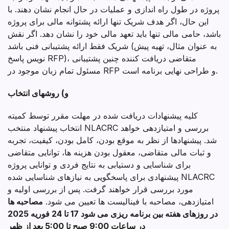
پروژه در طول راه اندازی و عملیات در حال انجام نشان دهند. با
این حال، اگر هدف شریک تنها ارائه پشتوانه مالی برای پروژه
باشد، حامی مالی تنها باید تعهد مالی خود را نشان دهد. اگر نقش
شریک فقط ارائه پشتیبانی فنی باشد (به عنوان مثال، تهیه پیش
نویس پاسخ RFP)، متقاضی دریافت کننده چنین پشتیبانی
مسئول تمام زبان موجود در RFP و طراحی نهایی برنامه است.
و) روشهای انتخاب
کلیه پیشنهادات دریافت شده در مهلت مقرر توسط کمیته
انتخاب پیشنهاد منتخب NLACRC بررسی و امتیازدهی خواهد
شد. پیشنهادها از نظر به موقع بودن، کامل بودن، کیفیت، تجربه
و ثبات مالی متقاضی، معقول بودن هزینه ها، توانایی متقاضی
برای شناسایی و دستیابی به نتایج فردی و توانایی پروژه
پیشنهادی برای پاسخگویی به نیازهای شناسایی شده NLACRC
مورد بررسی قرار خواهند گرفت. پس از بررسی اولیه و
امتیازدهی، مصاحبه با فینالیست ها تعیین می شود.
مصاحبه ها
در روزهای هفته بین برنامه ریزی می شود
17 تا 24 فوریه 2025
در ساعات 9:00 صبح تا 5:00 بعد از ظهر