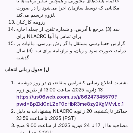
حاکمه، هیئت‌های مشورتی و همچنین سایر برنامه‌ها یا
امکاناتی که توسط سازمان اجرا می‌شود را در صورت
لزوم ترسیم می‌کند.
رزومه کارکنان
سه (3) مرجع با آدرس، و شماره تلفن، از جمله اجازه
برای NLACRC برای تماس با آنها
گزارش حسابرسی مستقل یا گزارش بررسی، مالیات بر
درآمد، صورت سود و زیان، و ترازنامه برای سه (3) سال
گذشته
ل) جدول زمانی انتخاب
نشست اطلاع رسانی کنفرانس متقاضیان در روز دوشنبه
13 ژانویه 2025، ساعت 13:00 از طریق زوم
https://us06web.zoom.us/j/86247345579?
pwd=BpZklGdLZoF0cHbR3me8zy2KgMVvLc.1
پیشنهادات به دلیل NLACRC حداکثر تا یکشنبه، 20 ژانویه
2025، تا ساعت 23:59 (PST)
مصاحبه ها از 17 تا 24 فوریه 2025، از ساعت 9:00 صبح
تا 5:00 بعد از ظهر