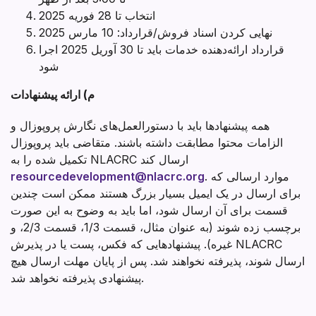
انتخاب تا 28 فوریه 2025
نهایی کردن اسناد فروش/قرارداد: 10 مارس 2025
قرارداد ارائه‌دهنده خدمات باید تا 30 آوریل 2025 اجرا
شود
م) ارائه پیشنهادات
همه پیشنهادها باید با دستورالعمل‌های نگارش پروپوزال و
الزامات محتوا مطابقت داشته باشند. متقاضی باید پروپوزال
تکمیل شده را به NLACRC ارسال کند
. موارد ارسالی که
resourcedevelopment@nlacrc.org
برای ارسال در یک ایمیل بسیار بزرگ هستند ممکن است چندین
قسمت برای آن ارسال شود، اما باید به وضوح به این صورت
برچسب زده شوند (به عنوان مثال، قسمت 1/3، قسمت 2/3، و
غیره). پیشنهادهایی که فکس، پست یا در پذیرش NLACRC
ارسال شوند، پذیرفته نخواهند شد. پس از پایان مهلت ارسال هیچ
پیشنهادی پذیرفته نخواهد شد.