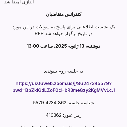
اندازی امضا شد
کنفرانس متقاضیان
یک نشست اطلاعاتی برای پاسخ به سوالات در این مورد
RFP در تاریخ برگزار خواهد شد
دوشنبه، 13 ژانویه 2025، ساعت 13:00
به جلسه زوم بپیوندید
https://us06web.zoom.us/j/86247345579?
pwd=BpZklGdLZoF0cHbR3me8zy2KgMVvLc.1
شناسه جلسه: 862 4734 5579
رمز عبور: 419362