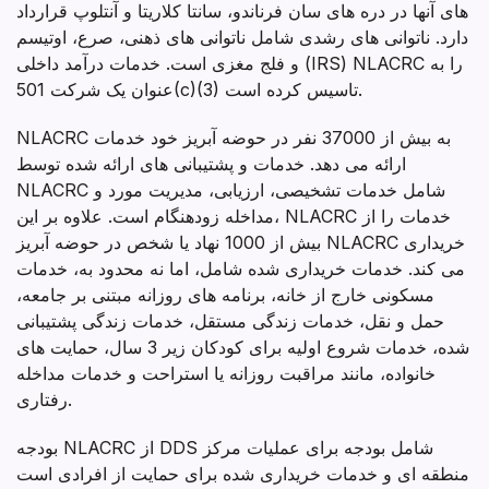
های آنها در دره های سان فرناندو، سانتا کلاریتا و آنتلوپ قرارداد
دارد. ناتوانی های رشدی شامل ناتوانی های ذهنی، صرع، اوتیسم
و فلج مغزی است. خدمات درآمد داخلی (IRS) NLACRC را به
عنوان یک شرکت 501(c)(3) تاسیس کرده است.
NLACRC به بیش از 37000 نفر در حوضه آبریز خود خدمات
ارائه می دهد. خدمات و پشتیبانی های ارائه شده توسط
NLACRC شامل خدمات تشخیصی، ارزیابی، مدیریت مورد و
مداخله زودهنگام است. علاوه بر این، NLACRC خدمات را از
بیش از 1000 نهاد یا شخص در حوضه آبریز NLACRC خریداری
می کند. خدمات خریداری شده شامل، اما نه محدود به، خدمات
مسکونی خارج از خانه، برنامه های روزانه مبتنی بر جامعه،
حمل و نقل، خدمات زندگی مستقل، خدمات زندگی پشتیبانی
شده، خدمات شروع اولیه برای کودکان زیر 3 سال، حمایت های
خانواده، مانند مراقبت روزانه یا استراحت و خدمات مداخله
رفتاری.
بودجه NLACRC از DDS شامل بودجه برای عملیات مرکز
منطقه ای و خدمات خریداری شده برای حمایت از افرادی است