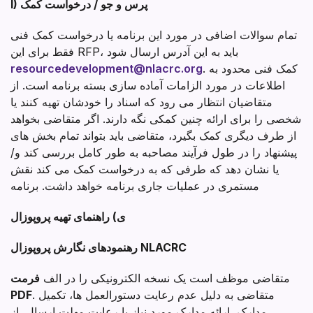
I) پرس و جو / درخواست کمک
تمام سوالات اضافی در مورد این برنامه یا درخواست کمک فنی
فقط برای این RFP، باید به این آدرس ارسال شود
. کمک فنی محدود به
resourcedevelopment@nlacrc.org
اطلاعات در مورد الزامات آماده سازی بسته برنامه است. از
متقاضیان انتظار می رود که اسناد را خودشان تهیه کنند یا
شخصی را برای ارائه چنین کمکی نگه دارند. اگر متقاضی بخواهد
از طرف دیگری کمک بگیرد، متقاضی باید بتواند تمام بخش های
پیشنهاد را در طول فرآیند مصاحبه به طور کامل بررسی کند و/
یا نشان دهد که طرفی که به درخواست کمک می کند نقش
مستمری در عملیات جاری برنامه خواهد داشت. برنامه
ی) راهنمای تهیه پروپوزال
رهنمودهای نگارش پروپوزال NLACRC
متقاضی موظف است یک نسخه الکترونیکی را در الف
فرمت
. متقاضی به دلیل عدم رعایت دستورالعمل ها، تکمیل
PDF
مدارک، ارائه مدارک مورد نیاز یا رعایت مهلت ارسال، از