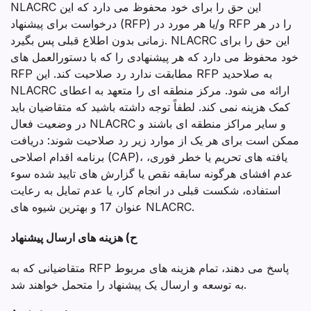
NLACRC این حق را برای خود محفوظ می دارد که این
درخواست برای پیشنهاد (RFP) و/یا هر مورد در RFP را در هر
زمانی بدون اطلاع قبلی پس بگیرد. NLACRC این حق را برای
خود محفوظ می دارد که هر پیشنهادی را که با دستورالعمل های
RFP مطابقت ندارد رد صلاحیت کند. این RFP به صلاحدید
NLACRC ارائه می شود. مرکز منطقه ای را متعهد به اعطای
کمک هزینه نمی کند. لطفاً توجه داشته باشید که متقاضیان باید
در وضعیت فعال NLACRC و سایر مراکز منطقه ای باشند و
ممکن است برای هر یک از موارد زیر رد صلاحیت شوند: دریافت
برنامه اقدام اصلاحی (CAP)، یافته های تحریم یا خطر فوری،
عدم افشای هرگونه سابقه نقص یا گزارش های تایید شده سوء
استفاده، شکست قبلی در انجام کار، یا عدم تمایل به رعایت
عنوان 17 و بهترین شیوه های NLACRC.
ح) هزینه های ارسال پیشنهاد
متقاضیانی که به RFP پاسخ می دهند، تمام هزینه های مربوط
به توسعه و ارسال یک پیشنهاد را متحمل خواهند شد.