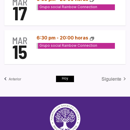
MAR
17
Grupo social Rainbow Connection
MAR
6:30 pm
-
20:00 horas
15
Grupo social Rainbow Connection
Hoy
Siguiente
Eventos
Anterior
Eventos