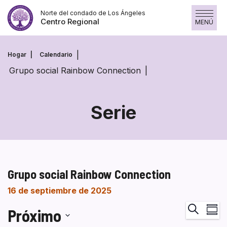
Saltar
Norte del condado de Los Ángeles
al
Centro Regional
MENÚ
contenido
Hogar
Calendario
Grupo social Rainbow Connection
Serie
Grupo social Rainbow Connection
16 de septiembre de 2025
Na
Buscar
Próximo
Resum
de