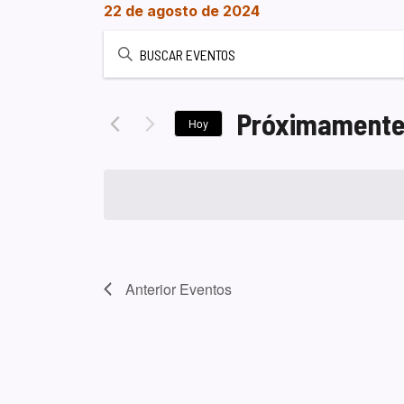
22 de agosto de 2024
Introduce
la
palabra
clave.
Próximament
Hoy
Busca
Seleccionar
Eventos
fecha.
para
la
palabra
clave.
Anterior
Eventos