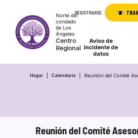
Saltar
al
TRA
REGISTRARSE
Norte del
contenido
condado
de Los
Ángeles
Centro
Aviso de
incidente de
Regional
datos
Reunión del Comité As
Hogar
Calendario
Reunión del Comité Aseso