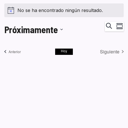
No se ha encontrado ningún resultado.
Na
Buscar
Próximamente
Resum
de
Seleccionar
vi
fecha.
de
Hoy
Siguiente
Eventos
Anterior
Ev
Eventos