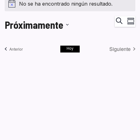
No se ha encontrado ningún resultado.
Na
Buscar
Próximamente
Resum
de
Seleccionar
vi
fecha.
de
Hoy
Siguiente
Eventos
Anterior
Ev
Eventos