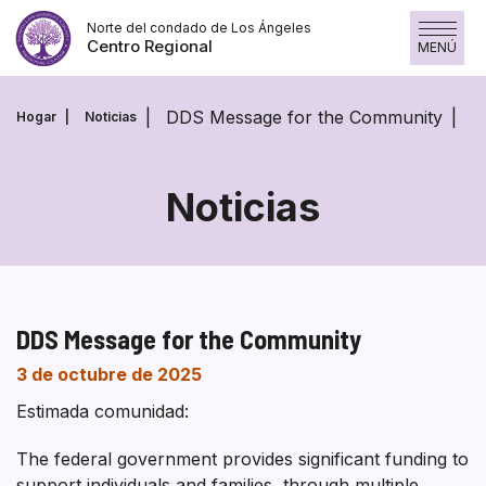
Saltar
Norte del condado de Los Ángeles
al
Centro Regional
MENÚ
contenido
DDS Message for the Community
Hogar
Noticias
Noticias
DDS Message for the Community
3 de octubre de 2025
Estimada comunidad:
The federal government provides significant funding to
support individuals and families, through multiple