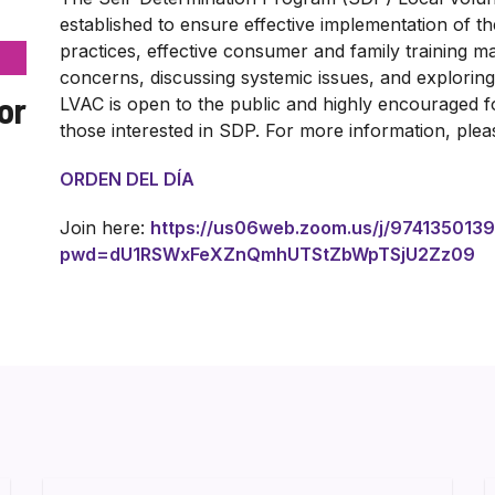
established to ensure effective implementation of th
practices, effective consumer and family training m
concerns, discussing systemic issues, and explori
or
LVAC is open to the public and highly encouraged for
those interested in SDP. For more information, ple
ORDEN DEL DÍA
Join here:
https://us06web.zoom.us/j/974135013
pwd=dU1RSWxFeXZnQmhUTStZbWpTSjU2Zz09