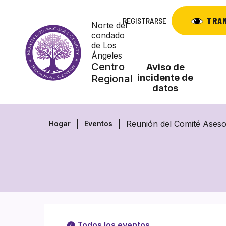
Saltar
al
TRA
REGISTRARSE
Norte del
contenido
condado
de Los
Ángeles
Centro
Aviso de
incidente de
Regional
datos
Reunión del Comité Aseso
Hogar
Eventos
Todos los eventos