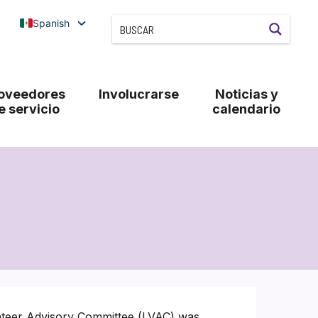
Spanish
oveedores
Involucrarse
Noticias y
e servicio
calendario
nteer Advisory Committee (LVAC) was