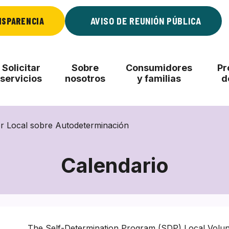
NSPARENCIA
AVISO DE REUNIÓN PÚBLICA
Solicitar
Sobre
Consumidores
Pr
servicios
nosotros
y familias
d
r Local sobre Autodeterminación
Calendario
The Self-Determination Program (SDP) Local Volu