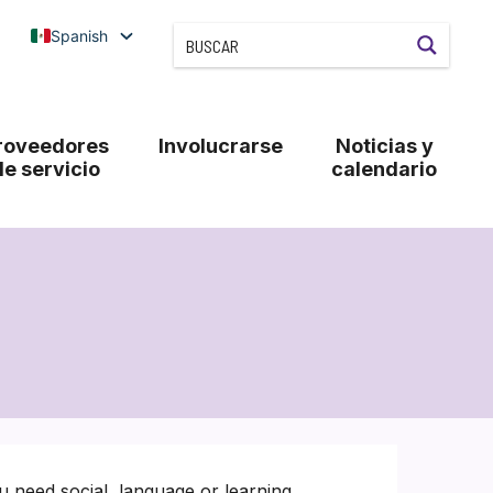
Spanish
roveedores
Involucrarse
Noticias y
de servicio
calendario
u need social, language or learning