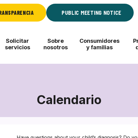
RANSPARENCIA
PUBLIC MEETING NOTICE
Solicitar
Sobre
Consumidores
P
servicios
nosotros
y familias
Calendario
Have questions about your child’s diagnosis? Do yo