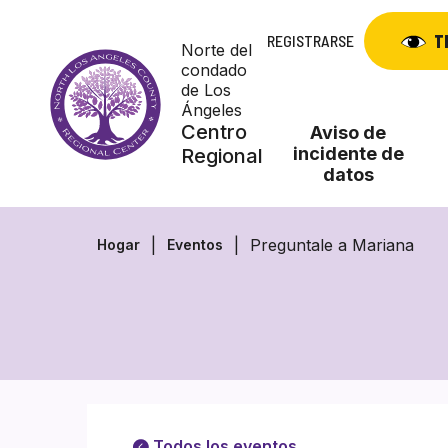
Skip
to
T
REGISTRARSE
Norte del
content
condado
de Los
Ángeles
Centro
Aviso de
incidente de
Regional
datos
Preguntale a Mariana
Hogar
Eventos
Todos los eventos