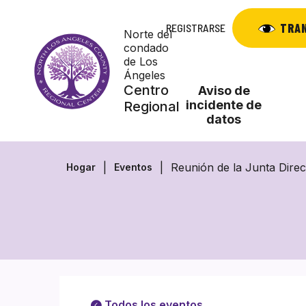
Saltar
al
TRA
REGISTRARSE
Norte del
contenido
condado
de Los
Ángeles
Centro
Aviso de
incidente de
Regional
datos
Reunión de la Junta Dire
Hogar
Eventos
Todos los eventos