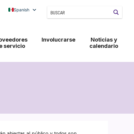
Spanish
oveedores
Involucrarse
Noticias y
e servicio
calendario
án abiertas al público y todos son