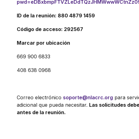
pwd=eDBxbmpFTVZLeDdTQzJHMWwwWCtnZz0
ID de la reunión: 880 4879 1459
Código de acceso: 292567
Marcar por ubicación
669 900 6833
408 638 0968
Correo electrónico
soporte@nlacrc.org
para servi
adicional que pueda necesitar.
Las solicitudes debe
antes de la reunión.