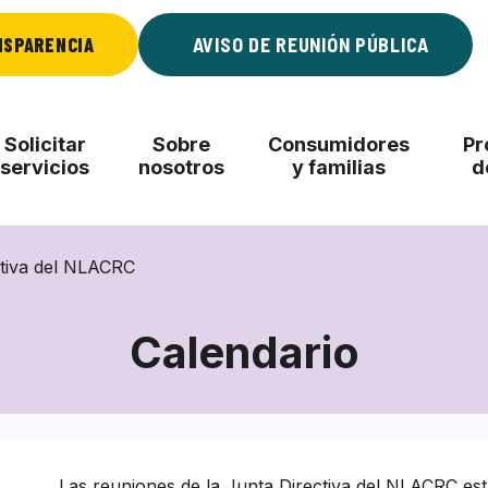
NSPARENCIA
AVISO DE REUNIÓN PÚBLICA
Solicitar
Sobre
Consumidores
Pr
servicios
nosotros
y familias
d
ctiva del NLACRC
Calendario
Las reuniones de la Junta Directiva del NLACRC est