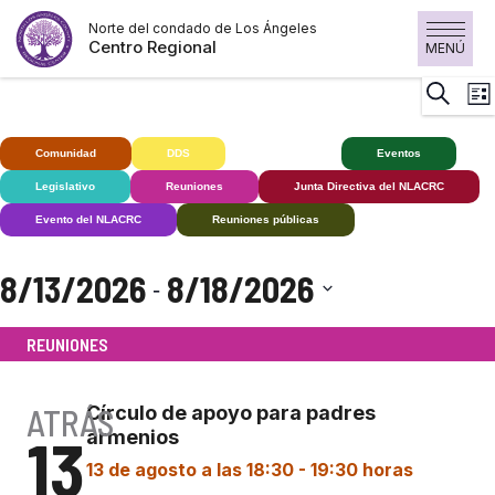
Saltar
Norte del condado de Los Ángeles
al
Centro Regional
MENÚ
contenido
N
Buscar
Lista
d
v
Comunidad
DDS
Sordos+
Eventos
d
Legislativo
Reuniones
Junta Directiva del NLACRC
E
Evento del NLACRC
Reuniones públicas
8/13/2026
8/18/2026
 - 
Seleccionar
REUNIONES
fecha.
ATRÁS
Círculo de apoyo para padres
13
armenios
13 de agosto a las 18:30
-
19:30 horas