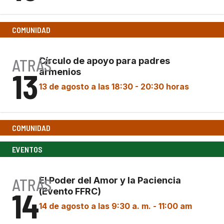
COMUNIDAD
ATRÁS
Círculo de apoyo para padres
13
armenios
13 de agosto a las 18:30
-
20:30 horas
COMUNIDAD
EVENTOS
ATRÁS
El Poder del Amor y la Paciencia
14
(Evento FFRC)
14 de agosto a las 9:30 a. m.
-
11:00 am
El Poder del Amor y la Paciencia